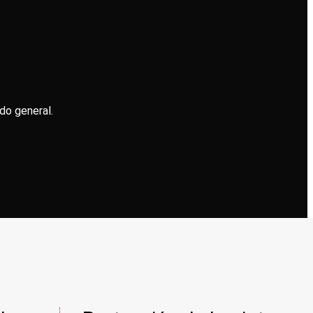
.
o general.