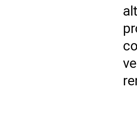
al
pr
co
ve
re