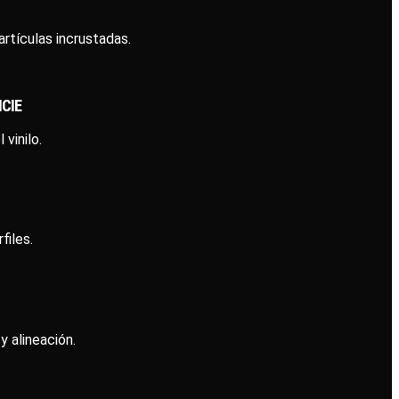
rtículas incrustadas.
CIE
vinilo.
files.
y alineación.