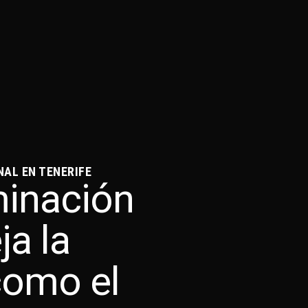
AL EN TENERIFE
minación
ja la
como el