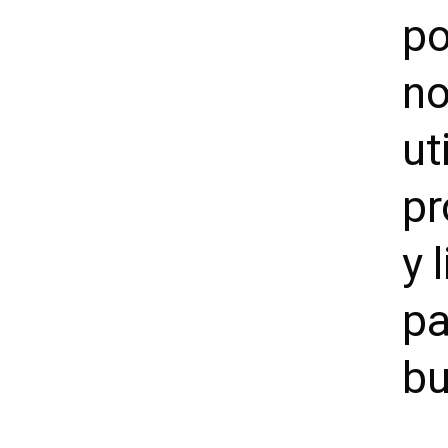
po
no
ut
pr
y 
pa
bu