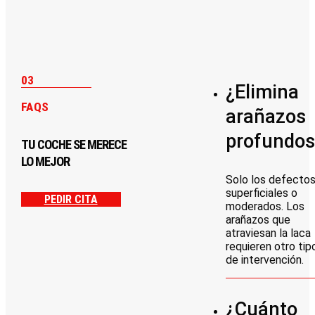
03
¿Elimina
FAQS
arañazos
profundos
TU COCHE SE MERECE
LO MEJOR
Solo los defecto
superficiales o
PEDIR CITA
moderados. Los
arañazos que
atraviesan la laca
requieren otro tip
de intervención.
¿Cuánto