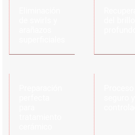
Eliminación
Recuper
de swirls y
del brillo
arañazos
profund
superficiales
Preparación
Proceso
perfecta
seguro y
para
control
tratamiento
cerámico